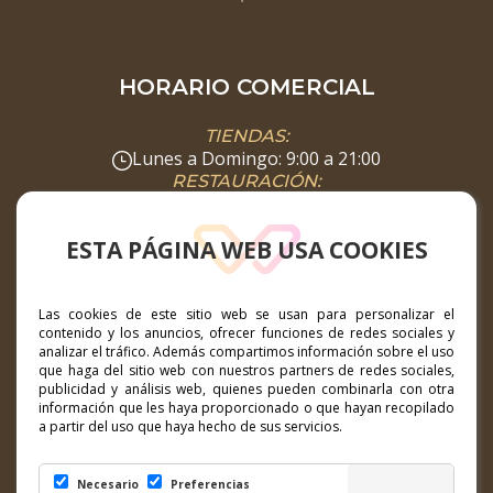
HORARIO COMERCIAL
TIENDAS:
Lunes a Domingo: 9:00 a 21:00
RESTAURACIÓN:
Lunes a Domingo: 08:00 a 00:00
SUPERMERCADO:
ESTA PÁGINA WEB USA COOKIES
Lunes a Domingo: 8:00 a 22:00
DIRECCIÓN
Las cookies de este sitio web se usan para personalizar el
contenido y los anuncios, ofrecer funciones de redes sociales y
Calle Hibisco nº1, 35660 Corralejo, Fuerteventura
analizar el tráfico. Además compartimos información sobre el uso
que haga del sitio web con nuestros partners de redes sociales,
publicidad y análisis web, quienes pueden combinarla con otra
CONTACTO
información que les haya proporcionado o que hayan recopilado
a partir del uso que haya hecho de sus servicios.
marketing@ccelcampanario.com
Necesario
Preferencias