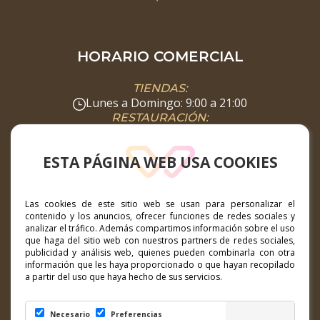
HORARIO COMERCIAL
TIENDAS:
Lunes a Domingo: 9:00 a 21:00
RESTAURACIÓN:
Lunes a Domingo: 08:00 a 00:00
SUPERMERCADO:
ESTA PÁGINA WEB USA COOKIES
Lunes a Domingo: 8:00 a 22:00
DIRECCIÓN
Las cookies de este sitio web se usan para personalizar el
contenido y los anuncios, ofrecer funciones de redes sociales y
Calle Hibisco nº1, 35660 Corralejo, Fuerteventura
analizar el tráfico. Además compartimos información sobre el uso
que haga del sitio web con nuestros partners de redes sociales,
publicidad y análisis web, quienes pueden combinarla con otra
CONTACTO
información que les haya proporcionado o que hayan recopilado
a partir del uso que haya hecho de sus servicios.
marketing@ccelcampanario.com
Necesario
Preferencias